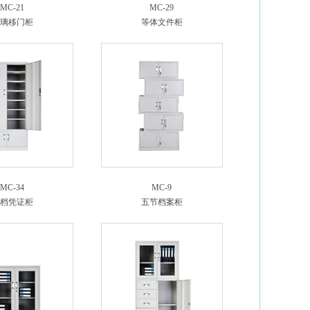
MC-21
MC-29
璃移门柜
等体文件柜
MC-34
MC-9
档凭证柜
五节档案柜