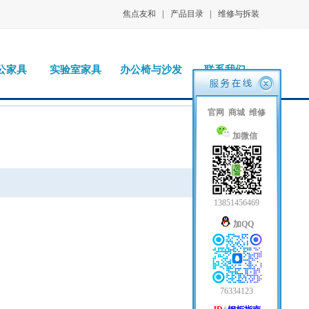
|
|
焦点友和
产品目录
维修与拆装
公家具
实验室家具
办公椅与沙发
联系我们
官网
商城
维修
加微信
13851456469
加QQ
76334123