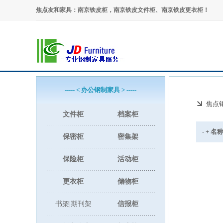
焦点友和家具：南京铁皮柜，南京铁皮文件柜、南京铁皮更衣柜！
----- < 办公钢制家具 > -----
焦点
文件柜
档案柜
- + 
保密柜
密集架
保险柜
活动柜
更衣柜
储物柜
书架|期刊架
信报柜