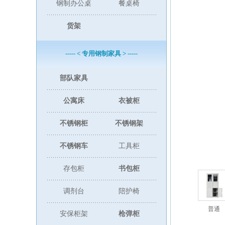
钢制办公桌
餐桌椅
货架
----- < 专用钢制家具 > -----
部队家具
公寓床
衣被柜
不锈钢柜
不锈钢架
不锈钢车
工具柜
存包柜
书包柜
调剂台
陪护椅
普通
安保柜架
枪弹柜