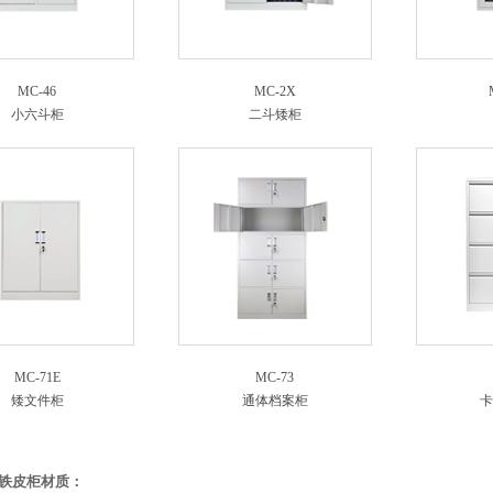
MC-46
MC-2X
小六斗柜
二斗矮柜
MC-71E
MC-73
矮文件柜
通体档案柜
卡
铁皮柜材质：