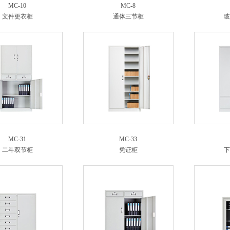
MC-10
MC-8
文件更衣柜
通体三节柜
玻
MC-31
MC-33
二斗双节柜
凭证柜
下