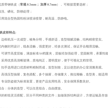
优质带钢铁皮（
常规 0.5mm； 加厚 0.7mm
）， 可根据需要选材；
酸洗、磷化、防锈处理；
采用混合型热固性粉沫喷涂喷塑，耐高温，防静电。
铁皮柜特点:
：边框机压一次成型，棱角分明，手感舒适，造型细腻流畅，结构精密坚实。
门内侧封闭设计，线条流畅，强度更好，经多次测试，保证开合顺滑流畅。
：可调节高度层板，满放标准A4档案夹，层板经加强处理，坚固耐用，承重性
：采用优质高清晰玻璃，质地纯正，透明度好，便于可视化文档管理。
：扣手选用进口优质材料精制而成，造型别致，足以使您的办公室清雅美观。
：高强压型抽屉，复色搭配，多个抽屉，存储量大，推拉顺畅，造型美，能适用
：专业防盗锁为标准装置，更使产品实用性高，安全保障系数良好。
组合：分体的造型，可以任意组合，自由摆放。
样的柜组灵活搭配，区分不同种类的文件；如做装拆结构设计，方便运输及存放