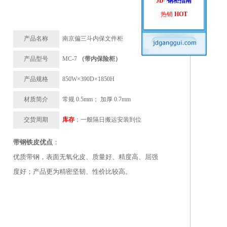
JD
^
钢柜指南
热销
HOT
产品名称
南京偏三斗内保文件柜
产品型号
MC-7
（带内保险柜）
产品规格
850W×390D×1850H
材质简介
常规 0.5mm； 加厚 0.7mm
交货周期
库存
；一般隔日搬运安装到位
带钢铁皮优点
：
优质带钢，表面无氧化皮、质量好、精度高、屈强
度好；产品更为精密坚韧、性价比较高。