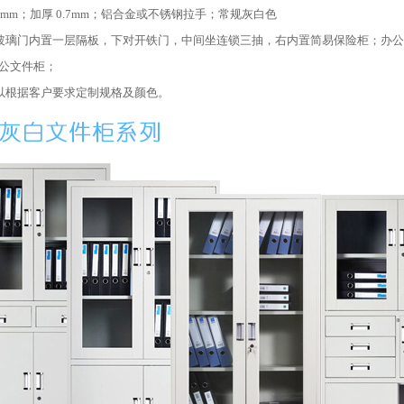
0.5mm；加厚 0.7mm；铝合金或不锈钢拉手；常规灰白色
开玻璃门内置一层隔板，下对开铁门，中间坐连锁三抽，右内置简易保险柜；办公
公文件柜；
可以根据客户要求定制规格及颜色。