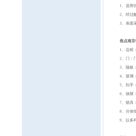
1、选用
2、经过
3、表面
焦点南京
1、边框
2、门：
3、隔板
4、玻璃
5、扣手
6、抽屉
7、锁具
8、分体
9、以多