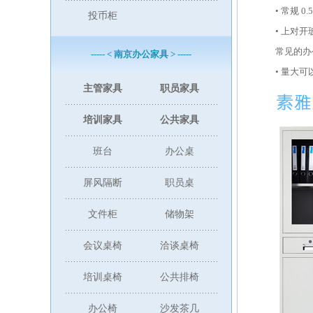
• 常规 
投币柜
• 上对
常见的办
----- < 南京办公家具 > -----
• 量大
主管家具
职员家具
培训家具
公共家具
班台
办公桌
屏风隔断
职员桌
文件柜
储物架
会议桌椅
洽谈桌椅
培训桌椅
公共排椅
办公椅
沙发茶几