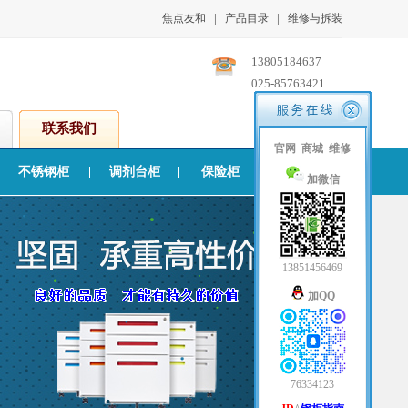
|
|
焦点友和
产品目录
维修与拆装
13805184637
025-85763421
联系我们
官网
商城
维修
不锈钢柜
调剂台柜
保险柜
活动柜
加微信
13851456469
加QQ
76334123