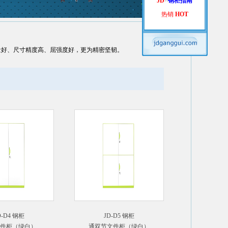
JD
^
钢柜指南
热销
HOT
量好、尺寸精度高、屈强度好，更为精密坚韧。
D-D4 钢柜
JD-D5 钢柜
件柜（绿白）
通双节文件柜（绿白）