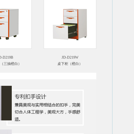
D-D219B
JD-D219W
（三抽橙白）
桌下柜（橙白）