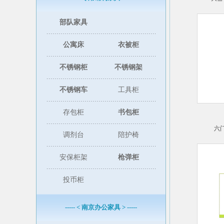
部队家具
公寓床
衣被柜
不锈钢柜
不锈钢架
不锈钢车
工具柜
存包柜
书包柜
六
调剂台
陪护椅
安保柜架
枪弹柜
投币柜
----- < 南京办公家具 > -----