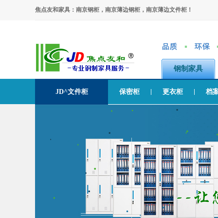
焦点友和家具：南京钢柜，南京薄边钢柜，南京薄边文件柜！
钢制家具
JD^文件柜
保密柜
更衣柜
档