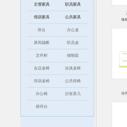
主管家具
职员家具
培训家具
公共家具
矮
班台
办公桌
屏风隔断
职员桌
文件柜
储物架
会议桌椅
洽谈桌椅
培训桌椅
公共排椅
挂
办公椅
沙发茶几
接待台