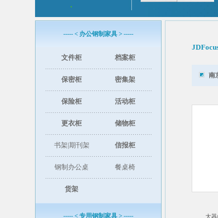
----- < 办公钢制家具 > -----
JDFo
文件柜
档案柜
南
保密柜
密集架
保险柜
活动柜
更衣柜
储物柜
书架|期刊架
信报柜
钢制办公桌
餐桌椅
货架
----- < 专用钢制家具 > -----
大器