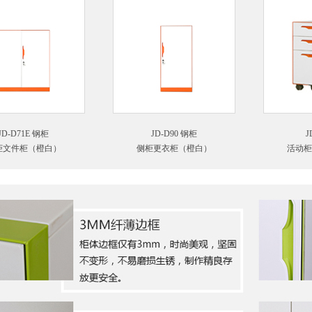
JD-D71E 钢柜
JD-D90 钢柜
J
柜文件柜（橙白）
侧柜更衣柜（橙白）
活动柜