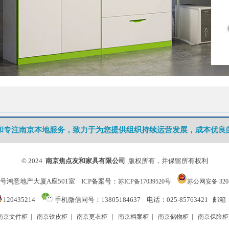
友和专注南京本地服务，致力于为您提供组织持续运营发展，成本优良
© 2024
南京焦点友和家具有限公司
版权所有，并保留所有权利
59号鸿意地产大厦A座501室 ICP备案号：
苏ICP备17039520号
苏公网安备 3201
120435214
手机微信同号：13805184637 电话：025-85763421 邮箱：7
|
|
|
|
|
南京文件柜
南京铁皮柜
南京更衣柜
南京档案柜
南京储物柜
南京保险柜